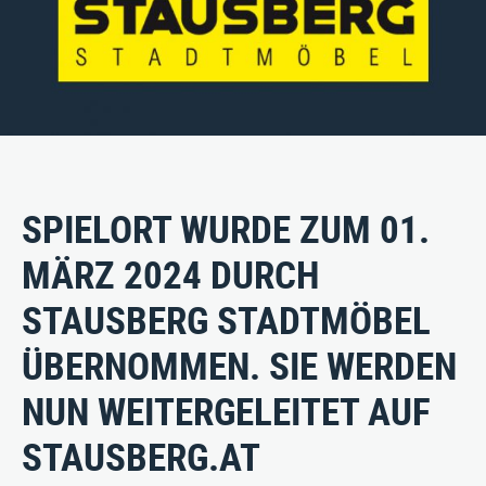
PRODUKTE
SERVICE
SPIELORT WURDE ZUM 01.
ÜBER UNS
MÄRZ 2024 DURCH
STAUSBERG STADTMÖBEL
Stausberg Stadtmöbel GmbH
Kremszell 3, A-4531 Kematen an der Krems
ÜBERNOMMEN. SIE WERDEN
Tel. +43/7258/5711
|
E‑Mail:
info@stausberg.at
NUN WEITERGELEITET AUF
STAUSBERG.AT