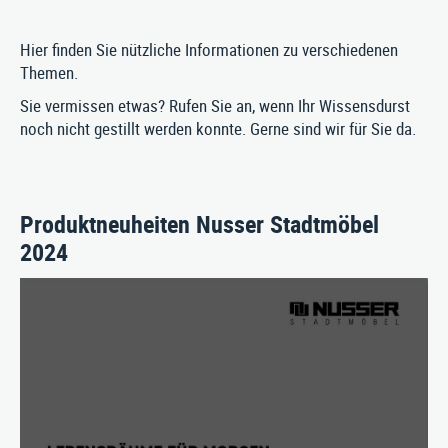
Hier finden Sie nützliche Informationen zu verschiedenen
Themen.
Sie vermissen etwas? Rufen Sie an, wenn Ihr Wissensdurst
PRODUKTE
noch nicht gestillt werden konnte. Gerne sind wir für Sie da.
SERVICE
ÜBER UNS
Produktneuheiten Nusser Stadtmöbel
2024
Stausberg Stadtmöbel GmbH
Kremszell 3, A-4531 Kematen an der Krems
Tel. +43/7258/5711
|
E‑Mail:
info@stausberg.at