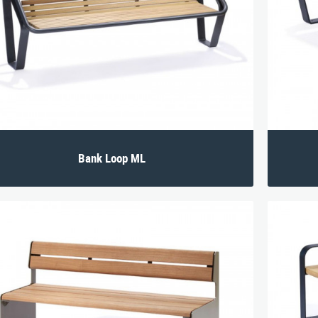
Referenzen
BIM-Daten
Pflanztröge
Zubehör
Download
Rund-Vieleckbänke
Bank Loop ML
ll 3, A-4531 Kematen an der Krems
|
Tel. +43/7258/5711
|
E‑Mail:
info@stausb