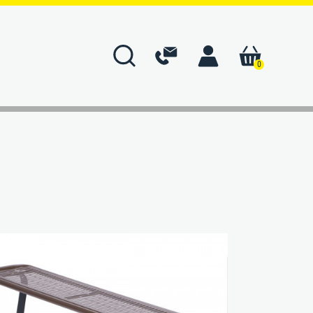
0
ÜBER UNS
BERG-Versprechen
Unternehmen
Geschichte
n
Manufaktur
Montage
Unsere Marken
artung
Unsere Werte