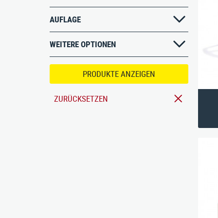
Bänke
AUFLAGE
Bankauflagen
Einzelspielgeräte
WEITERE OPTIONEN
PRODUKTE ANZEIGEN
ZURÜCKSETZEN
Stausberg Stadtmöbel GmbH
Kremsze