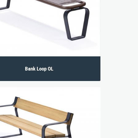
Aktuelles
s
Karriere
Bank Loop OL
erg.at
Impressum
|
Datenschutz
|
AGB