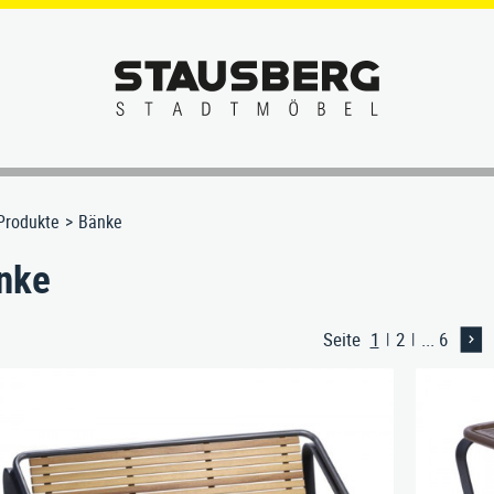
SERVICE
Produkte
Bänke
nke
Seil-, Netz- & Kletteranlagen
Das STAUS
Fahrradständer
Sitzgruppen
Beratung
Hundekotentsorgung
Seite
1
2
...
6
(aktuelle Seite)
Spielanlagen
Materialie
Individuelle Sonderlösungen
Sport- & Fitnessanlagen
Einbau & 
Lehnhilfe-Stehsitz
Tische
Pflege & W
Liegen