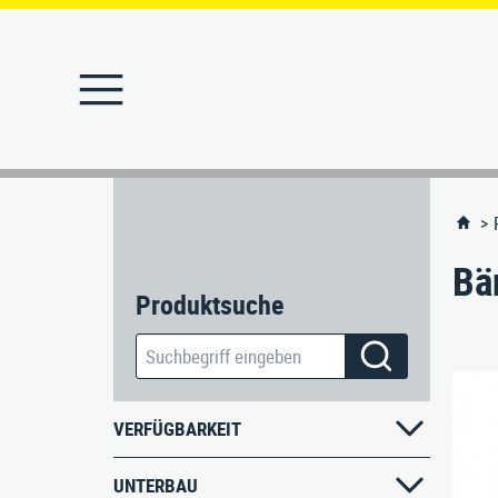
STARTSEITE
PRODUKTE
Abfallbehälter
Bä
MERKLISTE
Produktsuche
Abfallbehälter-Ascher
KONTAKT
Absperrpfosten
Angebote
VERFÜGBARKEIT
Ascher
UNTERBAU