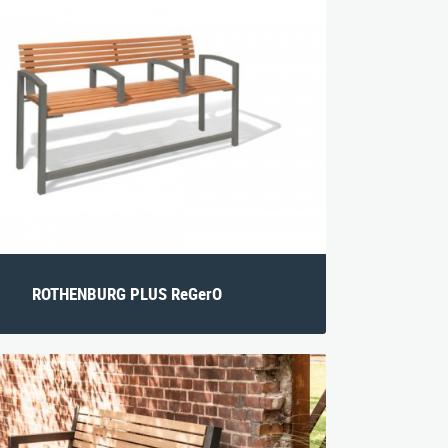
ROTHENBURG PLUS ReGerO