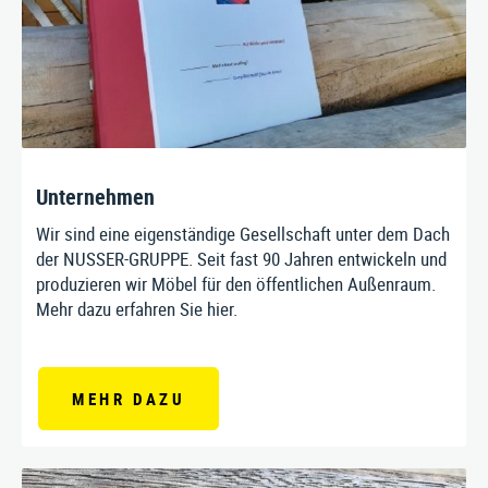
PRODUKTE
SERVICE
Unternehmen
ÜBER UNS
Wir sind eine eigenständige Gesellschaft unter dem Dach
der NUSSER-GRUPPE. Seit fast 90 Jahren entwickeln und
produzieren wir Möbel für den öffentlichen Außenraum.
Mehr dazu erfahren Sie hier.
Stausberg Stadtmöbel GmbH
Kremszell 3, A-4531 Kematen an der Krems
Tel. +43/7258/5711
|
E‑Mail:
info@stausberg.at
MEHR DAZU