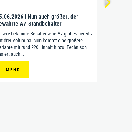
5.06.2026 | Nun auch größer: der
08.05.202
ewährte A7-Standbehälter
18.06.202
nsere bekannte Behälterserie A7 gibt es bereits
Auch 2026 wi
it drei Volumina. Nun kommt eine größere
AVELA Instit
riante mit rund 220 l Inhalt hinzu. Technisch
geben. Am Do
siert auch...
diesjährige T
MEHR
MEHR