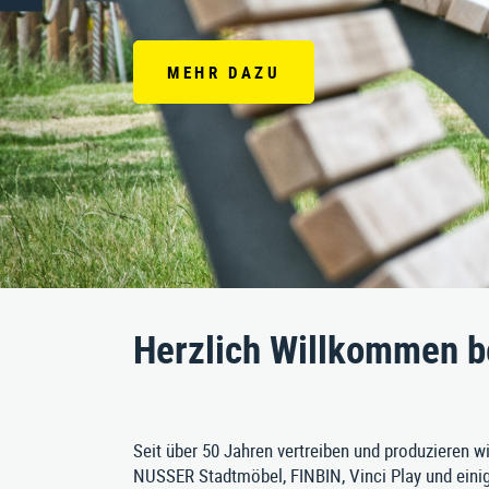
Bänke
Bankauflagen
MEHR DAZU
Einzelspielgeräte
Stausberg Stadtmöbel GmbH
Kremsze
Herzlich Willkommen 
Seit über 50 Jahren vertreiben und produzieren 
NUSSER Stadtmöbel, FINBIN, Vinci Play und einig