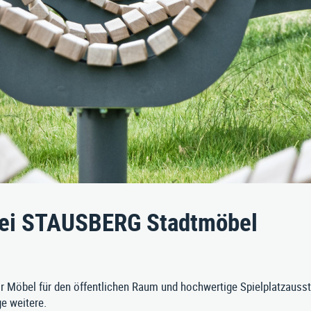
Referenzen
BIM-Daten
Pflanztröge
Zubehör
Download
Rund-Vieleckbänke
ll 3, A-4531 Kematen an der Krems
|
Tel. +43/7258/5711
|
E‑Mail:
info@stausb
bei STAUSBERG Stadtmöbel
wir Möbel für den öffentlichen Raum und hochwertige Spielplatzauss
e weitere.