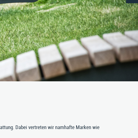
Aktuelles
s
Karriere
erg.at
Impressum
|
Datenschutz
|
AGB
tattung. Dabei vertreten wir namhafte Marken wie