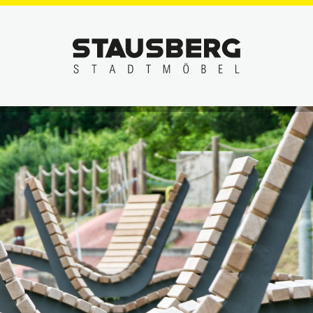
SERVICE
Seil-, Netz- & Kletteranlagen
Das STAUS
Fahrradständer
Sitzgruppen
Beratung
Hundekotentsorgung
Spielanlagen
Materialie
Individuelle Sonderlösungen
Sport- & Fitnessanlagen
Einbau & 
Lehnhilfe-Stehsitz
ge
Tische
Pflege & W
Liegen