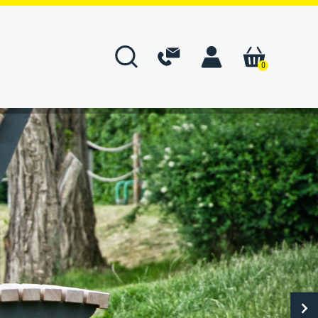
0
ÜBER UNS
BERG-Versprechen
Unternehmen
Geschichte
n
Manufaktur
Montage
Unsere Marken
artung
Unsere Werte