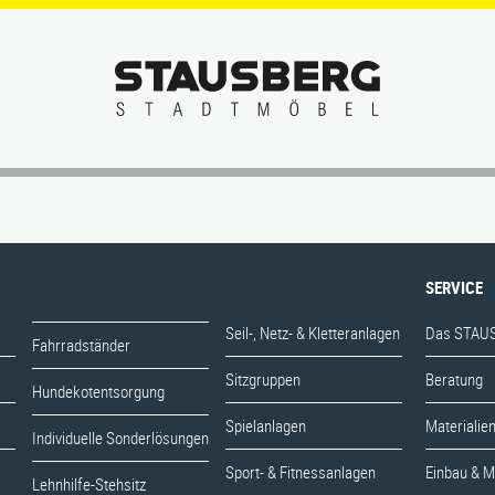
SERVICE
Seil-, Netz- & Kletteranlagen
Das STAUS
Fahrradständer
SERVICE
Sitzgruppen
Beratung
Hundekotentsorgung
Seil-, Netz- & Kletteranlagen
Das STAUS
Fahrradständer
Spielanlagen
Materialie
Individuelle Sonderlösungen
Sitzgruppen
Beratung
Hundekotentsorgung
Sport- & Fitnessanlagen
Einbau & 
Lehnhilfe-Stehsitz
Spielanlagen
Materialie
Individuelle Sonderlösungen
Tische
Pflege & W
Liegen
Sport- & Fitnessanlagen
Einbau & 
Lehnhilfe-Stehsitz