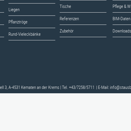
Referenzen
BIM-Daten
Pflanztröge
Tische
Pflege & W
Liegen
Zubehör
Download
Rund-Vieleckbänke
Referenzen
BIM-Daten
Pflanztröge
Zubehör
Download
Rund-Vieleckbänke
ll 3, A-4531 Kematen an der Krems
|
Tel. +43/7258/5711
|
E‑Mail:
info@stausb
ll 3, A-4531 Kematen an der Krems
|
Tel. +43/7258/5711
|
E‑Mail:
info@stausb