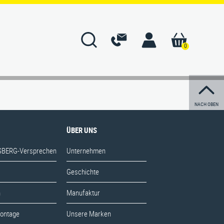
0
ÜBER UNS
NACH OBEN
BERG-Versprechen
Unternehmen
ÜBER UNS
Geschichte
BERG-Versprechen
Unternehmen
n
Manufaktur
Geschichte
Montage
Unsere Marken
n
Manufaktur
artung
Unsere Werte
Montage
Unsere Marken