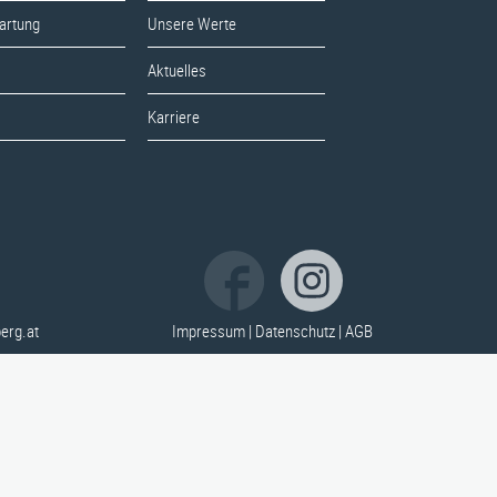
Aktuelles
artung
Unsere Werte
s
Karriere
Aktuelles
s
Karriere
erg.at
Impressum
|
Datenschutz
|
AGB
erg.at
Impressum
|
Datenschutz
|
AGB