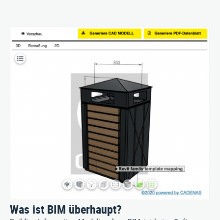
PRODUKTE
SERVICE
ÜBER UNS
Stausberg Stadtmöbel GmbH
Kremszell 3, A-4531 Kematen an der Krems
Tel. +43/7258/5711
|
E‑Mail:
info@stausberg.at
Was ist BIM überhaupt?