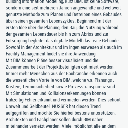
Building Information Modeling, kurz BIM, ist keine Software,
Impressum
|
Datenschutz
|
AGB
sondern eine seit mehreren Jahren angewandte und weltweit
genutzte Methode zum Planen und Betreiben eines Gebäudes
über seinen gesamten Lebenszyklus. Beginnend mit der
ersten Idee über die Planung, den Bau, die Nutzung während
der gesamten Lebensdauer bis hin zum Abriss und zur
Entsorgung begleitet das digitale Modell das reale Gebäude.
Sowohl in der Architektur und im Ingenieurwesen als auch im
Facility-Management findet sie ihre Anwendung.
Mit BIM können Pläne besser visualisiert und die
Zusammenarbeit der Projektbeteiligten optimiert werden.
Immer mehr Menschen aus der Baubranche erkennen auch
die wesentlichen Vorteile von BIM, welche v.a. Planungs-,
Kosten-, Terminsicherheit sowie Prozesstransparenz sind.
Mit Simulationen und Kollisionserkennungen können
frühzeitig Fehler erkannt und vermieden werden. Dies schont
Umwelt und Geldbeutel. NUSSER hat diesen Trend
aufgegriffen und möchte Sie hierbei bestens unterstützen.
Architekten und Fachplaner sollen durch BIM näher
miteinander vernetzt werden. Viele, möglichst alle an dem