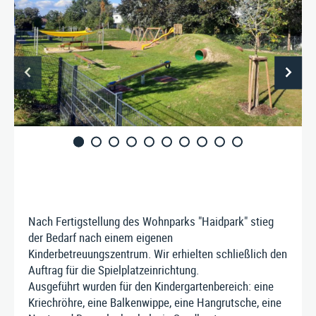
PRODUKTE
SERVICE
ÜBER UNS
Stausberg Stadtmöbel GmbH
Nach Fertigstellung des Wohnparks "Haidpark" stieg
Kremszell 3, A-4531 Kematen an der Krems
der Bedarf nach einem eigenen
Tel. +43/7258/5711
|
Kinderbetreuungszentrum. Wir erhielten schließlich den
E‑Mail:
info@stausberg.at
Auftrag für die Spielplatzeinrichtung.
Ausgeführt wurden für den Kindergartenbereich: eine
Kriechröhre, eine Balkenwippe, eine Hangrutsche, eine