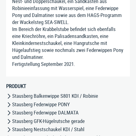
Nest- und Doppelschaukel, ein Sandkasten aus
Impressum
|
Datenschutz
|
AGB
Robinieeinfassung mit Wasserspiel, eine Federwippe
Pony und Dalmatiner sowie aus dem HAGS-Programm
der Wackelsteg SEA-SWELL.
Im Bereich der Krabbelstube befindet sich ebenfalls
eine Kriechröhre, ein Palisadensandkasten, eine
Kleinkindernestschaukel, eine Hangrutsche mit
Hügelaufstieg sowie nochmals zwei Federwippen Pony
und Dalmatiner.
Fertigstellung September 2021.
PRODUKT
Stausberg Balkenwippe S801 KDI / Robinie
Stausberg Federwippe PONY
Stausberg Federwippe DALMATA
Stausberg GFK-Hügelrutsche gerade
Stausberg Nestschaukel KDI / Stahl