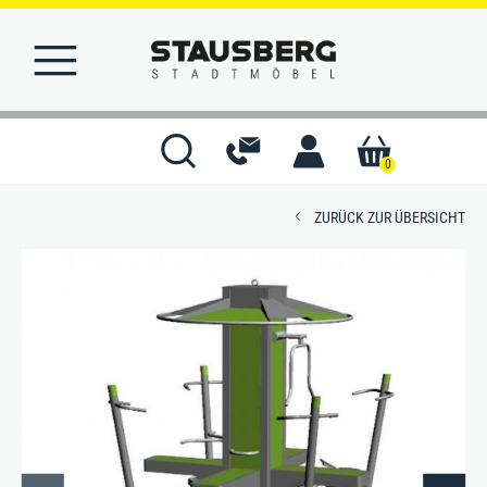
Denfit Station FitPoint
0
ZURÜCK ZUR ÜBERSICHT
STARTSEITE
MERKLISTE
KONTAKT