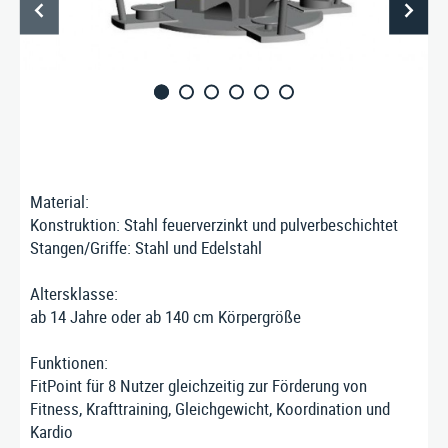
PRODUKTE
SERVICE
Material:
ÜBER UNS
Konstruktion: Stahl feuerverzinkt und pulverbeschichtet
Stangen/Griffe: Stahl und Edelstahl
Altersklasse:
Stausberg Stadtmöbel GmbH
ab 14 Jahre oder ab 140 cm Körpergröße
Kremszell 3, A-4531 Kematen an der Krems
Tel. +43/7258/5711
|
E‑Mail:
info@stausberg.at
Funktionen:
FitPoint für 8 Nutzer gleichzeitig zur Förderung von
Fitness, Krafttraining, Gleichgewicht, Koordination und
Kardio