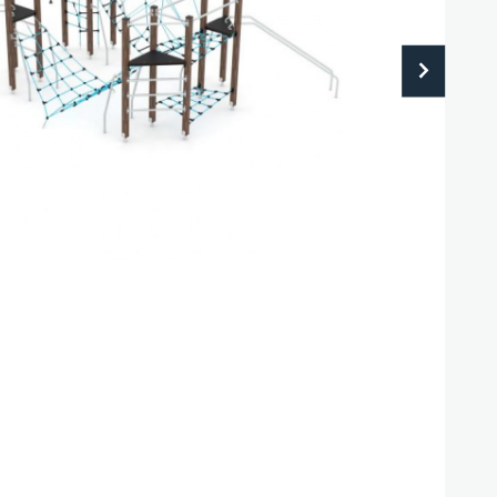
Referenzen
BIM-Daten
Pflanztröge
Zubehör
Download
Rund-Vieleckbänke
ll 3, A-4531 Kematen an der Krems
|
Tel. +43/7258/5711
|
E‑Mail:
info@stausb