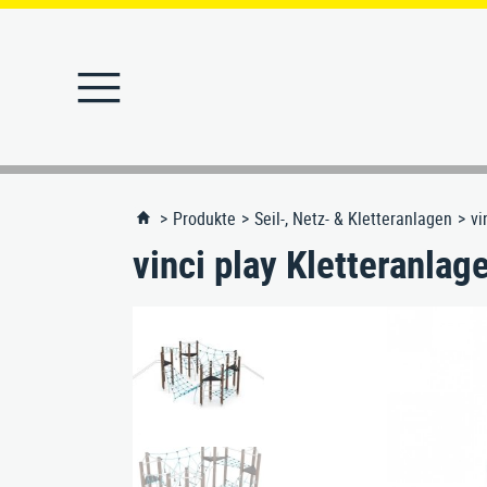
STARTSEITE
PRODUKTE
Produkte
Seil-, Netz- & Kletteranlagen
vi
vinci play Kletteranl
Abfallbehälter
MERKLISTE
Abfallbehälter-Ascher
KONTAKT
Absperrpfosten
Angebote
Ascher