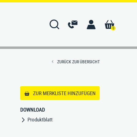
0
ÜBER UNS
ZURÜCK ZUR ÜBERSICHT
BERG-Versprechen
Unternehmen
Geschichte
ZUR MERKLISTE HINZUFÜGEN
n
Manufaktur
DOWNLOAD
Montage
Unsere Marken
Produktblatt
artung
Unsere Werte