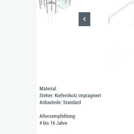
Bänke
Bankauflagen
Einzelspielgeräte
Stausberg Stadtmöbel GmbH
Kremsze
Material:
Steher: Kiefernholz imprägniert
Anbauteile: Standard
Altersempfehlung:
4 bis 16 Jahre