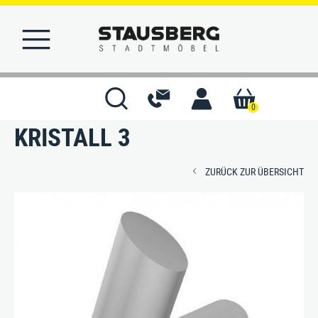
Concrete Bouldersäule
0
KRISTALL 3
STARTSEITE
ZURÜCK ZUR ÜBERSICHT
MERKLISTE
KONTAKT