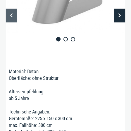
PRODUKTE
SERVICE
ÜBER UNS
Material: Beton
Oberfläche: ohne Struktur
Stausberg Stadtmöbel GmbH
Altersempfehlung:
Kremszell 3, A-4531 Kematen an der Krems
ab 5 Jahre
Tel. +43/7258/5711
|
E‑Mail:
info@stausberg.at
Technische Angaben:
Gerätemaße: 225 x 150 x 300 cm
max. Fallhöhe: 300 cm