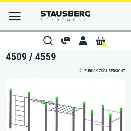
Denfit Streetworkout DSW
0
4509 / 4559
STARTSEITE
ZURÜCK ZUR ÜBERSICHT
MERKLISTE
KONTAKT